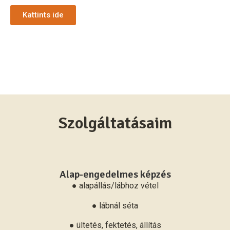
Kattints ide
Szolgáltatásaim
Alap-engedelmes képzés
● alapállás/lábhoz vétel
● lábnál séta
● ültetés, fektetés, állítás