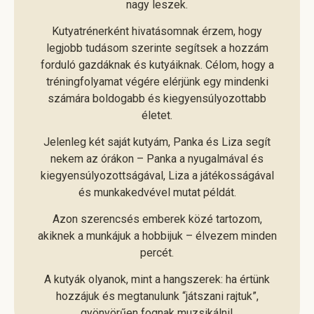
nagy leszek.
Kutyatrénerként hivatásomnak érzem, hogy
legjobb tudásom szerinte segítsek a hozzám
forduló gazdáknak és kutyáiknak. Célom, hogy a
tréningfolyamat végére elérjünk egy mindenki
számára boldogabb és kiegyensúlyozottabb
életet.
Jelenleg két saját kutyám, Panka és Liza segít
nekem az órákon – Panka a nyugalmával és
kiegyensúlyozottságával, Liza a játékosságával
és munkakedvével mutat példát.
Azon szerencsés emberek közé tartozom,
akiknek a munkájuk a hobbijuk – élvezem minden
percét.
A kutyák olyanok, mint a hangszerek: ha értünk
hozzájuk és megtanulunk “játszani rajtuk”,
gyönyörűen fognak muzsikálni!