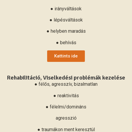
● irányváltások
● lépésváltások
● helyben maradás
● behívás
Kattints ide
Rehabilitáció, Viselkedési problémák kezelése
● félős, agresszív, bizalmatlan
● reaktivitás
● félelmi/domináns
agresszió
● traumákon ment keresztül