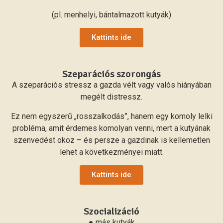
(pl. menhelyi, bántalmazott kutyák)
Kattints ide
Szeparációs szorongás
A szeparációs stressz a gazda vélt vagy valós hiányában
megélt distressz.
Ez nem egyszerű „rosszalkodás”, hanem egy komoly lelki
probléma, amit érdemes komolyan venni, mert a kutyának
szenvedést okoz – és persze a gazdinak is kellemetlen
lehet a következményei miatt.
Kattints ide
Szocializáció
● más kutyák