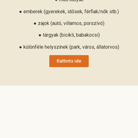
● emberek (gyerekek, idősek, férfiak/nők stb.)
● zajok (autó, villamos, porszívó)
● tárgyak (bicikli, babakocsi)
● különféle helyszínek (park, város, állatorvos)
Kattints ide